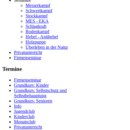
Seminare
Messerkampf
Schwertkampf
Stockkampf
MES - EKA
Schlagkraft
Bodenkampf
Hebel - Antihebel
Holzpuppe
Überleben in der Natur
Privatunterricht
Firmenseminar
Termine
Firmenseminar
Grundkurs: Kinder
Grundkurs: Selbstschutz und
Selbstbehauptung
Grundkurs: Senioren
Info
Jugendclub
Kinderclub
Monatsclub
Privatunterricht